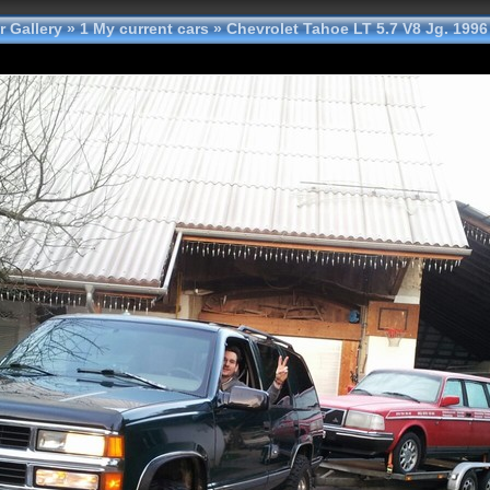
 Gallery
»
1 My current cars
»
Chevrolet Tahoe LT 5.7 V8 Jg. 1996 