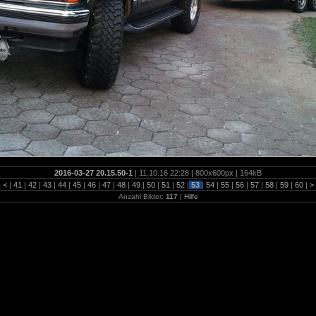
2016-03-27 20.15.50-1
| 11.10.16 22:28 | 800x600px | 164kB
|
<
|
41
|
42
|
43
|
44
|
45
|
46
|
47
|
48
|
49
|
50
|
51
|
52
|
53
|
54
|
55
|
56
|
57
|
58
|
59
|
60
|
>
Anzahl Bilder:
117
|
Hilfe