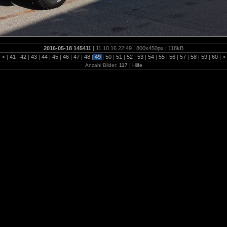
2016-05-18 145411
| 11.10.16 22:49 | 800x450px | 118kB
|
<
|
41
|
42
|
43
|
44
|
45
|
46
|
47
|
48
|
49
|
50
|
51
|
52
|
53
|
54
|
55
|
56
|
57
|
58
|
59
|
60
|
>
Anzahl Bilder:
117
|
Hilfe