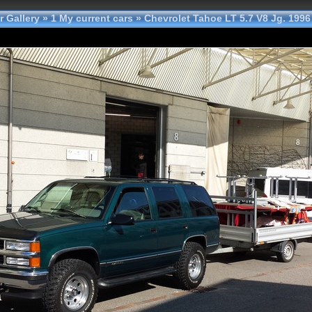
 Gallery
»
1 My current cars
»
Chevrolet Tahoe LT 5.7 V8 Jg. 1996 