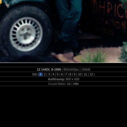
12 144DL 8-1996
| 800x600px | 160kB
Bild |
1
|
2
|
3
|
4
|
5
|
6
|
7
|
8
|
9
|
10
|
11
|
12
|
Auflösung:
800 x 600
Anzahl Bilder:
12
|
Hilfe