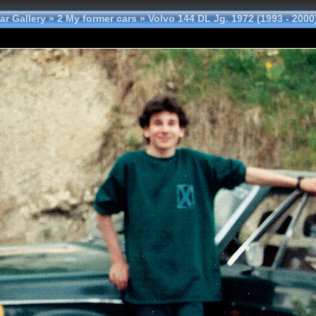
ar Gallery
»
2 My former cars
»
Volvo 144 DL Jg. 1972 (1993 - 2000