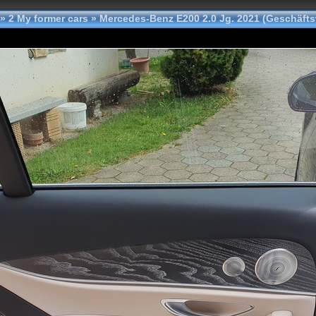
»
2 My former cars
»
Mercedes-Benz E200 2.0 Jg. 2021 (Geschäfts