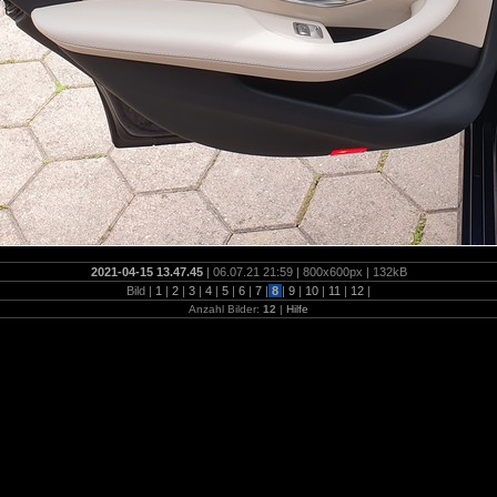
2021-04-15 13.47.45
| 06.07.21 21:59 | 800x600px | 132kB
Bild |
1
|
2
|
3
|
4
|
5
|
6
|
7
|
8
|
9
|
10
|
11
|
12
|
Anzahl Bilder:
12
|
Hilfe